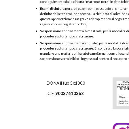
conseguimento dalle cintura "marrone-nera" in data febbrai
Esami di cintura nera
: gli esami per il passaggio di cintura
definito dalla federazione stessa. La richiesta di adesione 
questa approvazione è un grave adempimento al regolamento
registrazione (registration fee).
Sospensione abbonamento bimestrale
: per la modalità
procedere ad una nuova iscrizione.
Sospensione abbonamento annuale:
per la modalità di 
procedere ad una nuova iscrizione. E' concessa la possibil
mandare una mail a leonikarateteam@gmail.com allegando il
sospensione verrà inibito l’ingresso al centro. Il recupero 
DONA il tuo 5x1000
C.F.
90037610368