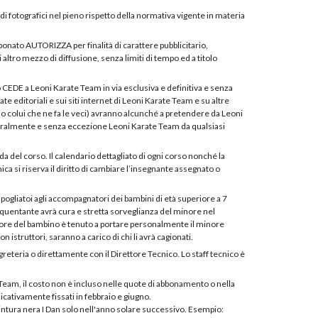
udi fotografici nel pieno rispetto della normativa vigente in materia
bonato AUTORIZZA per finalità di carattere pubblicitario,
altro mezzo di diffusione, senza limiti di tempo ed a titolo
 CEDE a Leoni Karate Team in via esclusiva e definitiva e senza
tate editoriali e sui siti internet di Leoni Karate Team e su altre
e (o colui che ne fa le veci) avranno alcunché a pretendere da Leoni
tegralmente e senza eccezione Leoni Karate Team da qualsiasi
da del corso. Il calendario dettagliato di ogni corso nonché la
a si riserva il diritto di cambiare l’insegnante assegnato o
spogliatoi agli accompagnatori dei bambini di età superiore a 7
quentante avrà cura e stretta sorveglianza del minore nel
atore del bambino è tenuto a portare personalmente il minore
n istruttori, saranno a carico di chi li avrà cagionati.
reteria o direttamente con il Direttore Tecnico. Lo staff tecnico è
Team, il costo non è incluso nelle quote di abbonamento o nella
icativamente fissati in febbraio e giugno.
cintura nera I Dan solo nell'anno solare successivo. Esempio: