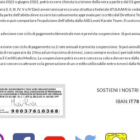
o 2022 o giugno 2022, potrà essere chiesta iscrizione della nera a partire dal 01 ge
 nera (I, II, III, IV, V o IV Dan) avverranno presso una struttura federale (FIJLKAM) in 
da parte dell'atleta deve essere tassativamente approvata per iscritto dal Direttore Te
 e può comportare l'espulsione dell'atleta dalla ASD Leoni Karate Team. Il costo no
 di adesione con ciclo di pagamento bimestrale non è prevista sospensione. Si può an
adesione con ciclo di pagamento su 2 rate annuali è prevista sospensione. Si può ann
ità di recuperare da 1 fino ad un massimo di 6 mesi, sono sempre esclusi i periodi in
 Certificato Medico. La sospensione potrà essere concessa solo a decorrere dalla dat
sarà concesso attraverso la generazione di un credito utilizzabile entro 6 mesi dalla f
SOSTIENI I NOSTRI P
IBAN:
IT78