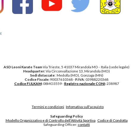
ASD Leoni Karate Team
Via Trieste, 5 41037 Mirandola MO - Italia (sede legale)
Headquarter:
Via Circonvallazione 13, Mirandola (MO)
Sedi distaccate
: Medolla (MO), Gonzaga (MN)
Codice Fiscale:
90037610368 -
P.IVA
: 03988220368
Codice FIJLKAM
:
08MO3559 -
Registro nazionale CONI
:
238987
Termini e condizioni
Infomativa sull'acquisto
Safeguarding Policy
Modello Organizzativo e di Controllo dell’Attività Sportiva
Codice di Condotta
Safeguarding Officer:
contatti