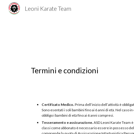
Leoni Karate Team
Sk
Termini e condizioni
Certificato Medico.
Prima dell’inizio dell’attività è obblig
Sono esentati i soli bambini fino ai 6 anni di età. Nel caso 
obbligo i bambini di età fino ai 6 anni compresi.
Tesseramento e assicurazione.
ASD Leoni Karate Team è af
classi come abbonato è necessario essere in possesso del 
comprende la quota di Assicurazione Infortunistica Perso