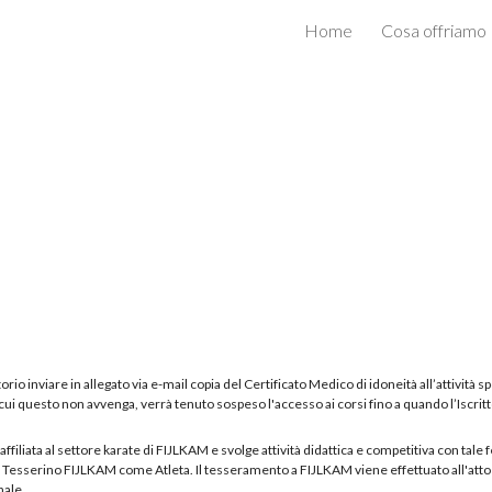
Home
Cosa offriamo
ip to main content
Skip to navigat
atorio inviare in allegato via e-mail copia del Certificato Medico di idoneità all’attività
in cui questo non avvenga, verrà tenuto sospeso l'accesso ai corsi fino a quando l’Iscrit
filiata al settore karate di FIJLKAM e svolge attività didattica e competitiva con tal
Tesserino FIJLKAM come Atleta. Il tesseramento a FIJLKAM viene effettuato all'atto d
nale.