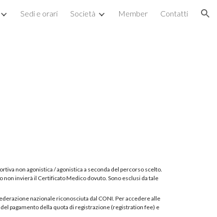
Sedi e orari
Società
Member
Contatti
ion
 sportiva non agonistica / agonistica a seconda del percorso scelto.
to non invierà il Certificato Medico dovuto. Sono esclusi da tale
e federazione nazionale riconosciuta dal CONI. Per accedere alle
el pagamento della quota di registrazione (registration fee) e