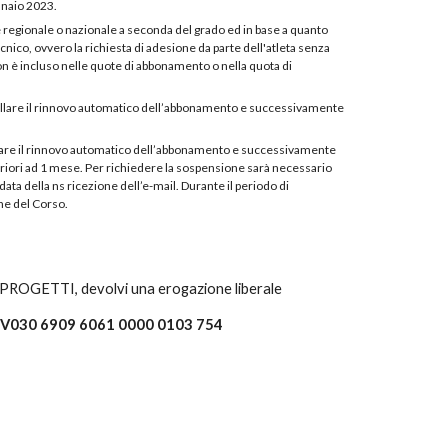
nnaio 2023.
sede regionale o nazionale a seconda del grado ed in base a quanto
cnico, ovvero la richiesta di adesione da parte dell'atleta senza
n è incluso nelle quote di abbonamento o nella quota di
nullare il rinnovo automatico dell’abbonamento e successivamente
ullare il rinnovo automatico dell’abbonamento e successivamente
feriori ad 1 mese. Per richiedere la sospensione sarà necessario
a della ns ricezione dell’e-mail. Durante il periodo di
ine del Corso.
ROGETTI, devolvi una erogazione liberale
 V030 6909 6061 0000 0103 754