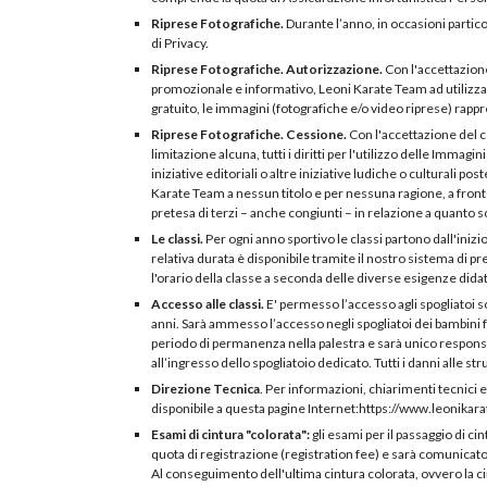
Riprese Fotografiche.
Durante l’anno, in occasioni particol
di Privacy.
Riprese Fotografiche. Autorizzazione.
Con l'accettazione
promozionale e informativo, Leoni Karate Team ad utilizzare,
gratuito, le immagini (fotografiche e/o video riprese) rapp
Riprese Fotografiche. Cessione.
Con l'accettazione del c
limitazione alcuna, tutti i diritti per l'utilizzo delle Immagi
iniziative editoriali o altre iniziative ludiche o culturali 
Karate Team a nessun titolo e per nessuna ragione, a front
pretesa di terzi – anche congiunti – in relazione a quanto s
Le classi.
Per ogni anno sportivo le classi partono dall'inizi
relativa durata è disponibile tramite il nostro sistema di 
l'orario della classe a seconda delle diverse esigenze didat
Accesso alle classi.
E' permesso l’accesso agli spogliatoi so
anni. Sarà ammesso l’accesso negli spogliatoi dei bambini 
periodo di permanenza nella palestra e sarà unico responsa
all’ingresso dello spogliatoio dedicato. Tutti i danni alle str
Direzione Tecnica
. Per informazioni, chiarimenti tecnici 
disponibile a questa pagine Internet:https://www.leonika
Esami di cintura "colorata":
gli esami per il passaggio di c
quota di registrazione (registration fee) e sarà comunicato 
Al conseguimento dell'ultima cintura colorata, ovvero la ci