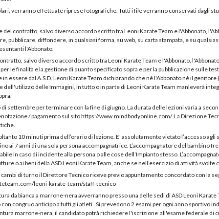
ari, verranno effettuate riprese fotografiche. Tutti i file verranno conservati dagli st
 del contratto, salvo diverso accordo scritto tra Leoni Karate Team e l'Abbonato, l'Ab
 pubblicare, diffondere, in qualsiasi forma, su web, su carta stampata, e su qualsiasi 
resentanti l'Abbonato.
ontratto, salvo diverso accordo scritto tra Leoni Karate Team e l'Abbonato, l'Abbonato
ni per le finalità e la gestione di quanto specificato sopra e per la pubblicazione sulle tes
poste in essere dal A.S.D. Leoni Karate Team dichiarando che nè l'Abbonato nè il genitor
e dell'utilizzo delle Immagini, in tutto o in parte di Leoni Karate Team manleverà in
opra.
o di settembre per terminare con la fine di giugno. La durata delle lezioni varia a secon
prenotazione / pagamento sul sito https://www.mindbodyonline.com/. La Direzione Tecnic
tiche.
ltanto 10 minuti prima dell’orario di lezione. E’ assolutamente vietato l’accesso agli 
fino ai 7 anni di una sola persona accompagnatrice. L’accompagnatore del bambino fre
bile in caso di incidente alla persona o alle cose dell’Impianto stesso. L’accompagn
utture o ai beni della ASD Leoni Karate Team, anche se nell’esercizio di attività svolte co
e cambi di turno il Direttore Tecnico riceve previo appuntamento concordato con la seg
rateteam.com/leoni-karate-team/staff-tecnico
intura da bianca a marrone-nera avverranno presso una delle sedi di ASD Leoni Karate 
con congruo anticipo a tutti gli atleti. Si prevedono 2 esami per ogni anno sportivo ind
ntura marrone-nera, il candidato potrà richiedere l'iscrizione all'esame federale di 